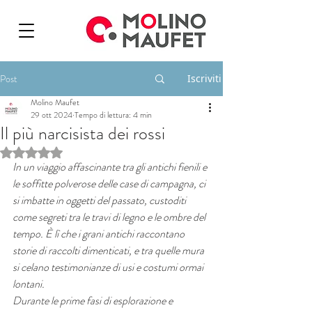
Post
Iscriviti
Molino Maufet
29 ott 2024
Tempo di lettura: 4 min
Il più narcisista dei rossi
Valutazione NaN stelle su 5.
In un viaggio affascinante tra gli antichi fienili e 
le soffitte polverose delle case di campagna, ci 
si imbatte in oggetti del passato, custoditi 
come segreti tra le travi di legno e le ombre del 
tempo. È lì che i grani antichi raccontano 
storie di raccolti dimenticati, e tra quelle mura 
si celano testimonianze di usi e costumi ormai 
lontani.
Durante le prime fasi di esplorazione e 