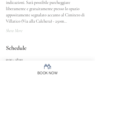
indicazioni. Sarà possibile parcheggiare 
liberamente e gratuitamente presso lo spazio 
appositamente segnalato accanto al Cimitero di 
Villatico (Via alla Calchera) - 250m…
Show More
Schedule
9:00 - 18:00
9 hours
BOOK NOW
Visite guidate Molini (prenotazione consigliata per
organizzare al meglio gli ingressi)
9:30 - 10:00
30 minutes
Visite guidate Chiesa San Bernardino