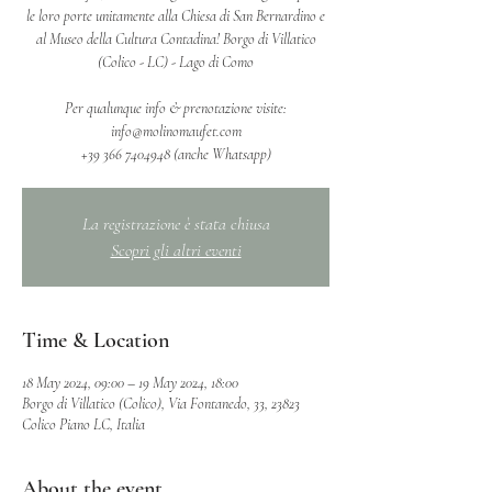
le loro porte unitamente alla Chiesa di San Bernardino e
al Museo della Cultura Contadina! Borgo di Villatico
(Colico - LC) - Lago di Como
Per qualunque info & prenotazione visite:
info@molinomaufet.com
‭+39 366 7404948‬ (anche Whatsapp)
La registrazione è stata chiusa
Scopri gli altri eventi
Time & Location
18 May 2024, 09:00 – 19 May 2024, 18:00
Borgo di Villatico (Colico), Via Fontanedo, 33, 23823
Colico Piano LC, Italia
About the event