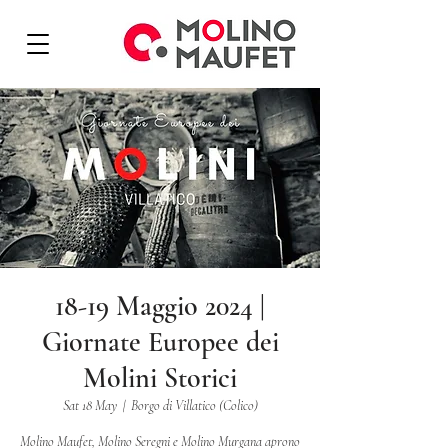
18-19 Maggio 2024 |
Giornate Europee dei
Molini Storici
Sat 18 May
  |  
Borgo di Villatico (Colico)
Molino Maufet, Molino Seregni e Molino Murgana aprono