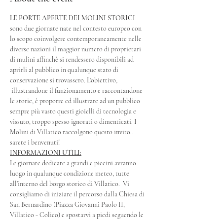
LE PORTE APERTE DEI MOLINI STORICI
sono due giornate nate nel contesto europeo con 
lo scopo coinvolgere contemporaneamente nelle 
diverse nazioni il maggior numero di proprietari 
di mulini affinchè si rendessero disponibili ad 
aprirli al pubblico in qualunque stato di 
conservazione si trovassero. L'obiettivo,
 illustrandone il funzionamento e raccontandone 
le storie, è proporre ed illustrare ad un pubblico 
sempre più vasto questi gioielli di tecnologia e 
vissuto, troppo spesso ignorati o dimenticati. I 
Molini di Villatico raccolgono questo invito.. 
sarete i benvenuti!
INFORMAZIONI UTILI:
Le giornate dedicate a grandi e piccini avranno 
luogo in qualunque condizione meteo, tutte 
all’interno del borgo storico di Villatico.  Vi 
consigliamo di iniziare il percorso dalla Chiesa di 
San Bernardino (Piazza Giovanni Paolo II, 
Villatico - Colico) e spostarvi a piedi seguendo le 